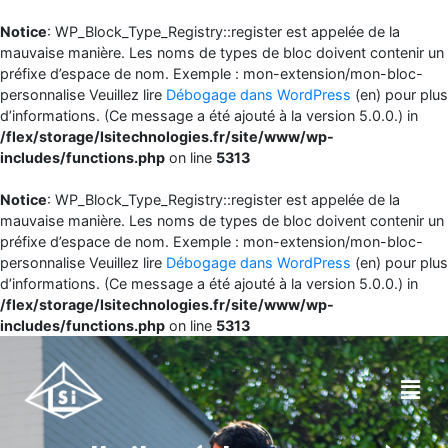
Notice
: WP_Block_Type_Registry::register est appelée de la
mauvaise manière. Les noms de types de bloc doivent contenir un
préfixe d’espace de nom. Exemple : mon-extension/mon-bloc-
personnalise Veuillez lire
Débogage dans WordPress
(en) pour plus
d’informations. (Ce message a été ajouté à la version 5.0.0.) in
/flex/storage/lsitechnologies.fr/site/www/wp-
includes/functions.php
on line
5313
Notice
: WP_Block_Type_Registry::register est appelée de la
mauvaise manière. Les noms de types de bloc doivent contenir un
préfixe d’espace de nom. Exemple : mon-extension/mon-bloc-
personnalise Veuillez lire
Débogage dans WordPress
(en) pour plus
d’informations. (Ce message a été ajouté à la version 5.0.0.) in
/flex/storage/lsitechnologies.fr/site/www/wp-
includes/functions.php
on line
5313