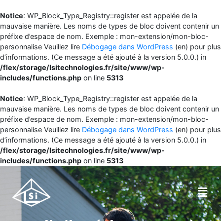
Notice
: WP_Block_Type_Registry::register est appelée de la
mauvaise manière. Les noms de types de bloc doivent contenir un
préfixe d’espace de nom. Exemple : mon-extension/mon-bloc-
personnalise Veuillez lire
Débogage dans WordPress
(en) pour plus
d’informations. (Ce message a été ajouté à la version 5.0.0.) in
/flex/storage/lsitechnologies.fr/site/www/wp-
includes/functions.php
on line
5313
Notice
: WP_Block_Type_Registry::register est appelée de la
mauvaise manière. Les noms de types de bloc doivent contenir un
préfixe d’espace de nom. Exemple : mon-extension/mon-bloc-
personnalise Veuillez lire
Débogage dans WordPress
(en) pour plus
d’informations. (Ce message a été ajouté à la version 5.0.0.) in
/flex/storage/lsitechnologies.fr/site/www/wp-
includes/functions.php
on line
5313