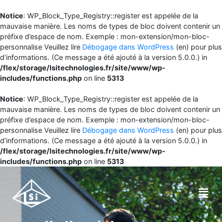
Notice
: WP_Block_Type_Registry::register est appelée de la
mauvaise manière. Les noms de types de bloc doivent contenir un
préfixe d’espace de nom. Exemple : mon-extension/mon-bloc-
personnalise Veuillez lire
Débogage dans WordPress
(en) pour plus
d’informations. (Ce message a été ajouté à la version 5.0.0.) in
/flex/storage/lsitechnologies.fr/site/www/wp-
includes/functions.php
on line
5313
Notice
: WP_Block_Type_Registry::register est appelée de la
mauvaise manière. Les noms de types de bloc doivent contenir un
préfixe d’espace de nom. Exemple : mon-extension/mon-bloc-
personnalise Veuillez lire
Débogage dans WordPress
(en) pour plus
d’informations. (Ce message a été ajouté à la version 5.0.0.) in
/flex/storage/lsitechnologies.fr/site/www/wp-
includes/functions.php
on line
5313